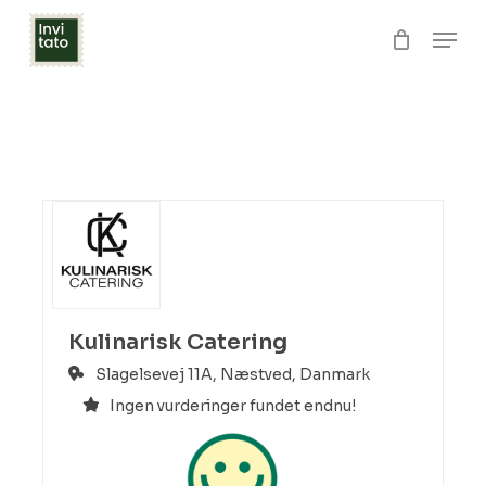
Skip
Men
to
Close
Kurv
Cart
Clos
main
Menu
content
Kulinarisk Catering
Slagelsevej 11A,
Næstved,
Danmark
Ingen vurderinger fundet endnu!