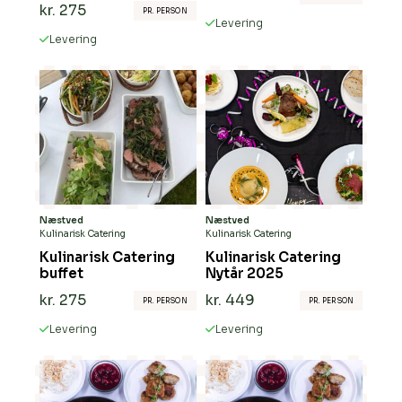
kr.
275
PR. PERSON
Levering
Levering
Næstved
Næstved
Ingen varer i kurven.
Kulinarisk Catering
Kulinarisk Catering
Kulinarisk Catering
Kulinarisk Catering
Go To Shop
buffet
Nytår 2025
kr.
275
kr.
449
PR. PERSON
PR. PERSON
Levering
Levering