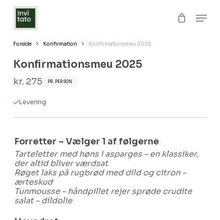
Skip
Men
to
Close
Kurv
Cart
Clos
main
Forside
Konfirmation
Konfirmationsmeu 2025
Menu
content
Konfirmationsmeu 2025
kr.
275
PR. PERSON
Levering
Forretter – Vælger 1 af følgerne
Tarteletter med høns i asparges – en klassiker,
der altid bliver værdsat
Røget laks på rugbrød med dild og citron –
ærteskud
Tunmousse – håndpillet rejer sprøde crudite
salat – dildolie