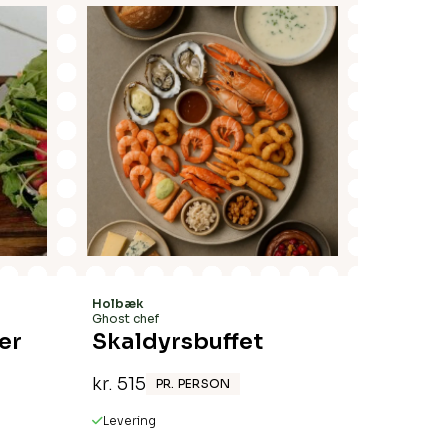
Ingen varer i kurven.
Go To Shop
Holbæk
Ghost chef
er
Skaldyrsbuffet
kr.
515
PR. PERSON
Levering