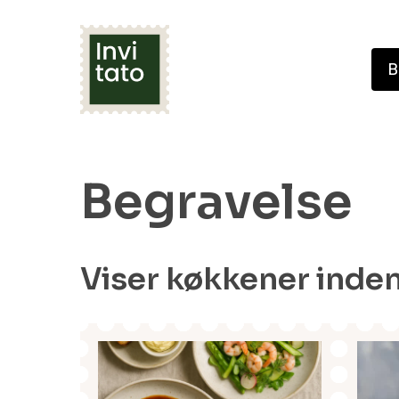
Skip
to
B
main
content
Begravelse
Viser køkkener inde