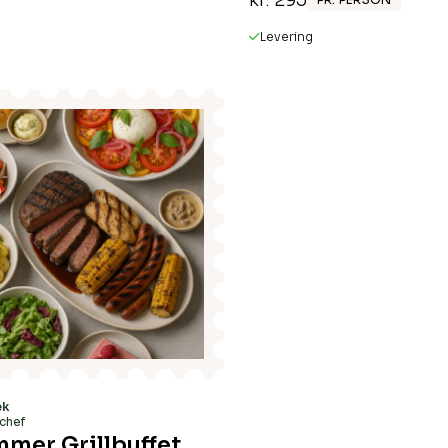
kr.
295
Levering
!
æk
chef
mer Grillbuffet