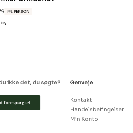
79
PR. PERSON
ring
du ikke det, du søgte?
Genveje
Kontakt
d forespørgsel
Handelsbetingelser
Subtotal:
Min Konto
S