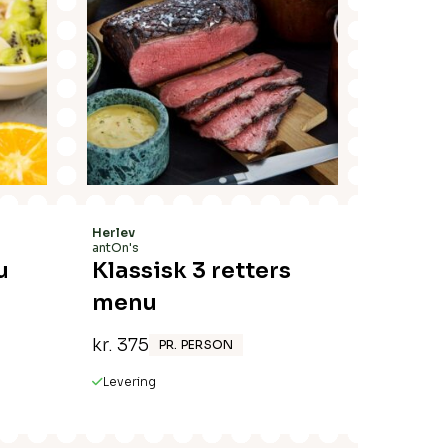
Herlev
antOn's
u
Klassisk 3 retters
menu
kr.
375
PR. PERSON
Levering