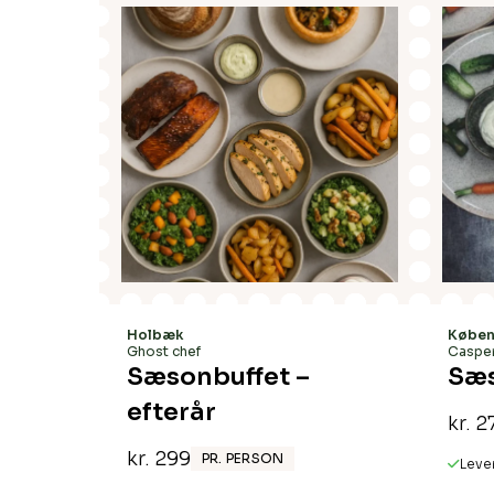
Tilbud!
Holbæk
Køben
Ghost chef
Casper
Sæsonbuffet –
Sæ
efterår
kr.
2
kr.
299
PR. PERSON
Leve