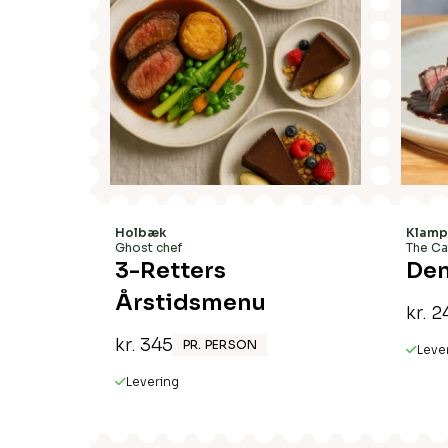
Holbæk
Klamp
Ghost chef
The Ca
3-Retters
Den
Årstidsmenu
kr.
2
kr.
345
PR. PERSON
Leve
Levering