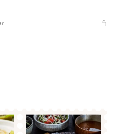
Close
Cart
er