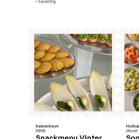
Levering
Tilbud
København
Holb
MIMB
Ghost 
Snackmenu Vinter
Som