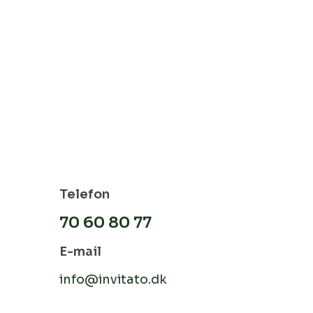
Telefon
70 60 80 77
E-mail
kr.
0
info@invitato.dk
e Kurv
Kasse