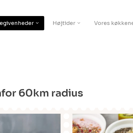
Kurv
egivenheder
Højtider
Vores køkken
nfor 60km radius