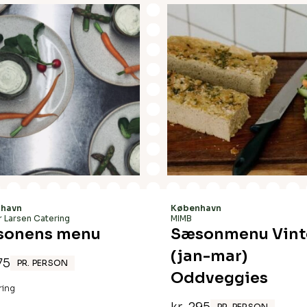
havn
København
 Larsen Catering
MIMB
sonens menu
Sæsonmenu Vint
(jan-mar)
75
PR. PERSON
Oddveggies
ring
PR. PERSON