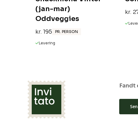
(jan-mar)
kr.
2
Oddveggies
Leve
kr.
195
PR. PERSON
Levering
Fandt 
Sen