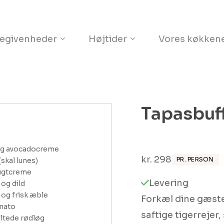
Kurv
egivenheder
Højtider
Vores køkken
Tapasbuf
og avocadocreme 

kr.
298
PR. PERSON
kal lunes) 

ugtcreme 

Levering
g dild 

og frisk æble

Forkæl dine gæst
ato 

saftige tigerrejer
ltede rødløg 
