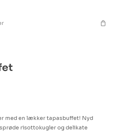
Close
Cart
er
fet
er med en lækker tapasbuffet! Nyd
, sprøde risottokugler og delikate