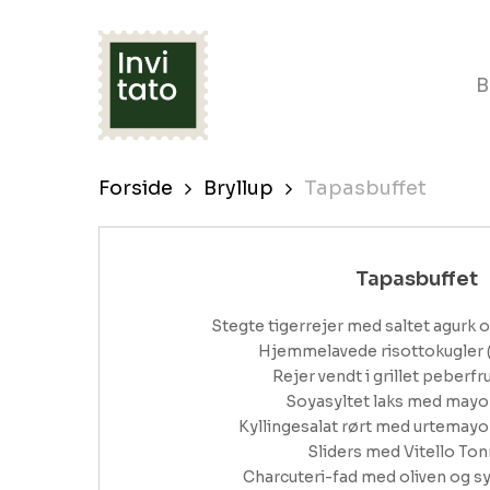
Skip
to
B
main
content
Forside
Bryllup
Tapasbuffet
Tapasbuffet
Stegte tigerrejer med saltet agurk 
Hjemmelavede risottokugler (s
Rejer vendt i grillet peberfr
Soyasyltet laks med mayo o
Kyllingesalat rørt med urtemayo 
Sliders med Vitello Tonn
Charcuteri-fad med oliven og sy