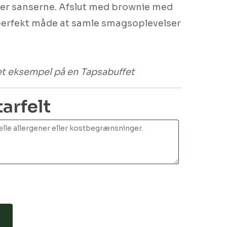
æler sanserne. Afslut med brownie med
perfekt måde at samle smagsoplevelser
 et eksempel på en Tapsabuffet
rfelt
Ingen varer i kurven.
Go To Shop