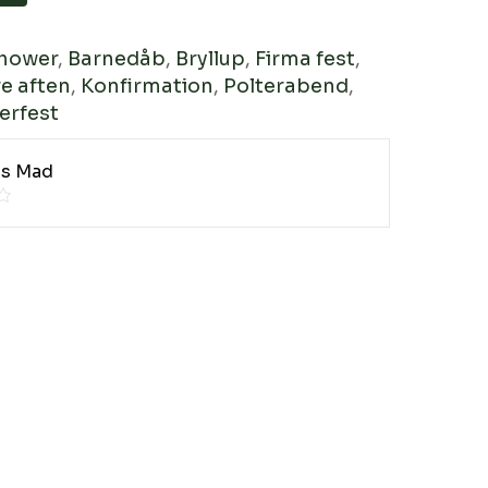
hower
,
Barnedåb
,
Bryllup
,
Firma fest
,
e aften
,
Konfirmation
,
Polterabend
,
rfest
ns Mad