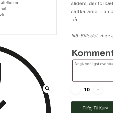
abrikoser 

sliders, der fork
mel

saltkaramel – en 
i 

på!
 
NB: Billedet viser
Kommenta
Tilføj Til Kurv