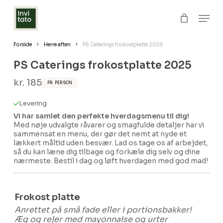
Skip
Men
to
Close
Kurv
Cart
Clos
main
Forside
Herre aften
​PS Caterings frokostplatte 2025
Menu
content
​PS Caterings frokostplatte 2025
kr.
185
PR. PERSON
Levering
Vi har samlet den perfekte hverdagsmenu til dig!
Med nøje udvalgte råvarer og smagfulde detaljer har vi
sammensat en menu, der gør det nemt at nyde et
lækkert måltid uden besvær. Lad os tage os af arbejdet,
så du kan læne dig tilbage og forkæle dig selv og dine
nærmeste. Bestil i dag og løft hverdagen med god mad!
Frokost platte
Anrettet på små fade eller i portionsbakker!
Æg og rejer med mayonnaise og urter