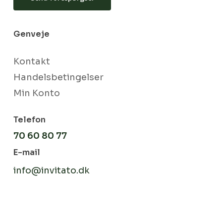
Genveje
Kontakt
Handelsbetingelser
Min Konto
Telefon
70 60 80 77
E-mail
info@invitato.dk
Subtotal:
kr.
0
Se Kurv
Kasse