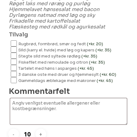
Røget laks med røræg og purløg
Hjemmelavet hønsesalat med bacon​
Dyrlægens natmad med løg og sky
Frikadelle med kartoffelsalat
Flæskesteg med rødkål og agurkesalat
Tilvalg
Rugbrød, formbrød, smør og fedt
(+
kr.
20
)
Sild (karry el. hvide) med løg og kapers
(+
kr.
35
)
Stegte sild med syltede rødløg
(+
kr.
35
)
Fiskefilet med remoulade og citron
(+
kr.
35
)
Tartelet med høns i asparges
(+
kr.
45
)
3 danske oste med druer og hjemmesylt
(+
kr.
60
)
Gammeldags æblekage med makroner
(+
kr.
45
)
Kommentarfelt