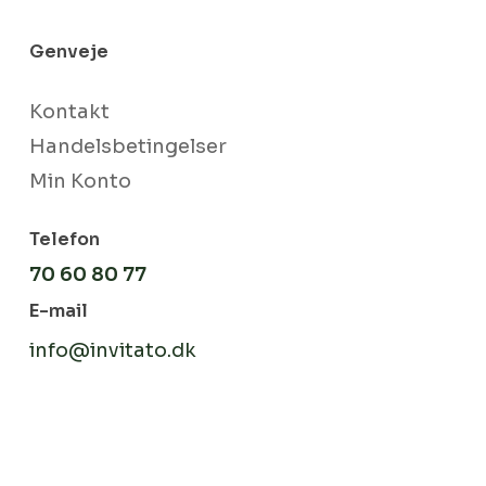
Genveje
Kontakt
Handelsbetingelser
Min Konto
Telefon
70 60 80 77
E-mail
info@invitato.dk
Subtotal:
kr.
0
Se Kurv
Kasse