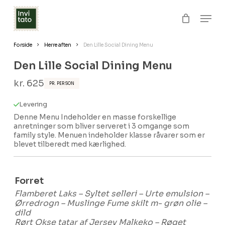
Skip
Men
to
Close
Kurv
Cart
Clos
main
Forside
Herre aften
Den Lille Social Dining Menu
Menu
content
Den Lille Social Dining Menu
kr.
625
PR. PERSON
Levering
Denne Menu Indeholder en masse forskellige
anretninger som bliver serveret i 3 omgange som
family style. Menuen indeholder klasse råvarer som er
blevet tilberedt med kærlighed.
Forret
Flamberet Laks – Syltet selleri – Urte emulsion –
Ørredrogn – Muslinge Fume skilt m- grøn olie –
dild
Rørt Okse tatar af Jersey Malkeko – Røget