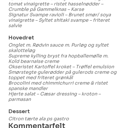
tomat vinaigrette – ristet hasselnødder –
Crumble på Gammelknas – Karse
Signatur Svampe ravioli – Brunet smør/ soya
vinaigrette – Syltet shitaki svampe – friteret
salvie
Hovedret
Onglet m. Rødvin sauce m. Purløg og syltet
skalotteløg
Supreme kylling bryst fra hopballemølle m.
Kold bearnaise creme
Okseristet Kartoffel kroket – Trøffel emulsion
Smørstegte gulerødder på gulerods creme og
toppet med friteret grønkål
Brocolini med chimmichurri creme & ristet
spanske mandler
Hjerte salat – Cæsar dressing – kroton –
parmasan
Dessert
Citron tærte ala ps gastro
Kommentarfelt