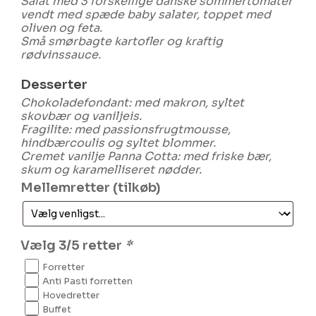
Salat med 3 forskellige danske sommertomater
vendt med spæde baby salater, toppet med
oliven og feta.
Små smørbagte kartofler og kraftig
rødvinssauce.
Desserter
Chokoladefondant: med makron, syltet
skovbær og vaniljeis.
Fragilite: med passionsfrugtmousse,
hindbærcoulis og syltet blommer.
Cremet vanilje Panna Cotta: med friske bær,
skum og karamelliseret nødder.
Mellemretter (tilkøb)
Vælg 3/5 retter
*
Forretter
Anti Pasti forretten
Hovedretter
Buffet