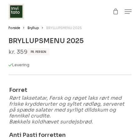
Skip
Men
to
Close
Kurv
Cart
Clos
main
Forside
Bryllup
BRYLLUPSMENU 2025
Menu
content
BRYLLUPSMENU 2025
kr.
359
PR. PERSON
Levering
Forret
Rørt laksetatar, Fersk og røget laks rørt med
friske krydderurter og syltet rødløg, serveret
på spæde salater med syrligt dildskum og
fennikel crudite.
Bækkels koldhævet surdejsbrød.
Anti Pasti forretten