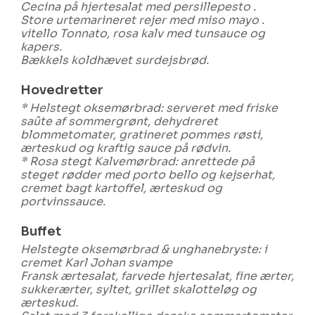
Cecina på hjertesalat med persillepesto .
Store urtemarineret rejer med miso mayo .
vitello Tonnato, rosa kalv med tunsauce og
kapers.
Bækkels koldhævet surdejsbrød.
Hovedretter
* Helstegt oksemørbrad: serveret med friske
saûte af sommergrønt, dehydreret
blommetomater, gratineret pommes røsti,
ærteskud og kraftig sauce på rødvin.
* Rosa stegt Kalvemørbrad: anrettede på
steget rødder med porto bello og kejserhat,
cremet bagt kartoffel, ærteskud og
portvinssauce.
Buffet
Helstegte oksemørbrad & unghanebryste: i
cremet Karl Johan svampe
Fransk ærtesalat, farvede hjertesalat, fine ærter,
sukkerærter, syltet, grillet skalotteløg og
ærteskud.