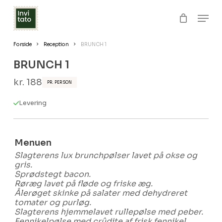
Skip
Men
to
Close
Kurv
Cart
Clos
main
Forside
Reception
BRUNCH 1
Menu
content
BRUNCH 1
kr.
188
PR. PERSON
Levering
Menuen
Slagterens lux brunchpølser lavet på okse og
gris.
Sprødstegt bacon.
Røræg lavet på fløde og friske æg.
Ålerøget skinke på salater med dehydreret
tomater og purløg.
Slagterens hjemmelavet rullepølse med peber.
Fennikelpølse med crûdite af frisk fennikel.