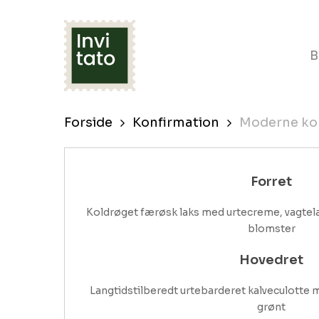
Skip
to
B
main
content
Forside
Konfirmation
Moderne ko
Forret
Koldrøget færøsk laks med urtecreme, vagtelæ
blomster
Hovedret
Langtidstilberedt urtebarderet kalveculott
grønt
