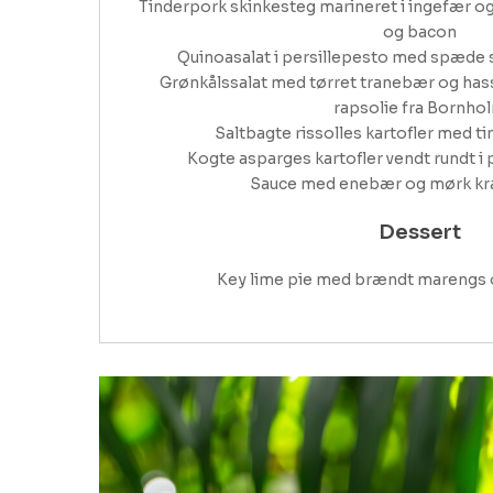
Tinderpork skinkesteg marineret i ingefær og
og bacon

Quinoasalat i persillepesto med spæde sa
Grønkålssalat med tørret tranebær og hass
rapsolie fra Bornhol
Saltbagte rissolles kartofler med ti
Kogte asparges kartofler vendt rundt i p
Sauce med enebær og mørk kraf
Dessert
Key lime pie med brændt marengs 