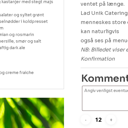
 kastanjer med stegt majs 
ventet på længe.
Lad Unik Catering 
later og syltet grønt

elnødder i koldpresset 
menneskes store d
m

kan naturligvis
mian og rosmarin

også ses på menu
ersille, smør og salt

tig dark ale
NB: Billedet vise
Konfirmation
og creme fraiche
Kommenta