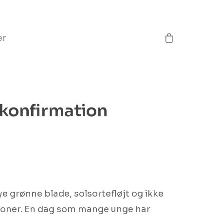
Close
Cart
er
konfirmation
e grønne blade, solsortefløjt og ikke
ioner. En dag som mange unge har