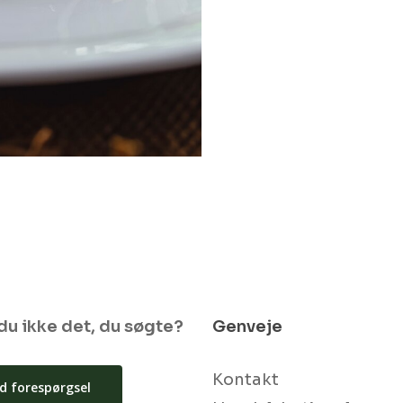
du ikke det, du søgte?
Genveje
Kontakt
d forespørgsel