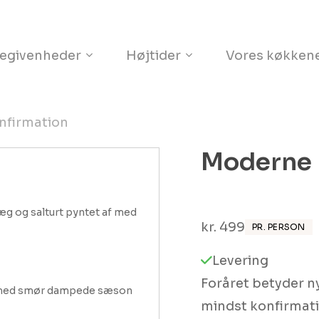
Kurv
egivenheder
Højtider
Vores køkken
nfirmation
Moderne 
g og salturt pyntet af med 
kr.
499
PR. PERSON
Levering
Foråret betyder ny
e med smør dampede sæson 
mindst konfirmat