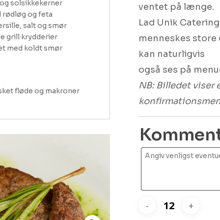
og solsikkekerner

ventet på længe.
 rødløg og feta

Lad Unik Catering 
rsille, salt og smør

grill krydderier

menneskes store d
et med koldt smør
kan naturligvis
også ses på menu
NB: Billedet viser
sket fløde og makroner
konfirmationsme
Kommenta