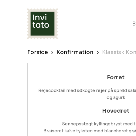
Skip
to
B
main
content
Forside
Konfirmation
Klassisk Ko
Forret
Rejecocktail med søkogte rejer på sprød salat
og agurk
Hovedret
Sennepsstegt kyllingebryst med t
Braiseret kalve tyksteg med blancheret grønt