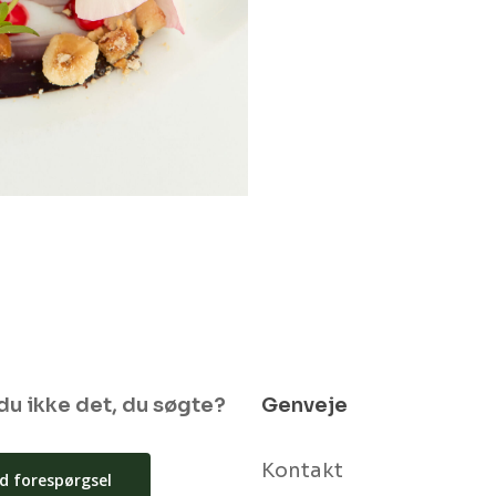
du ikke det, du søgte?
Genveje
Kontakt
d forespørgsel