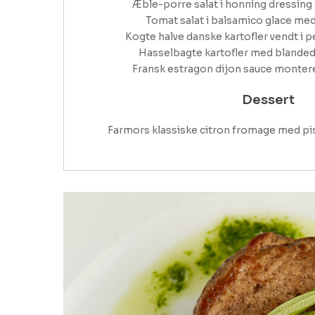
Æble-porre salat i honning dressing 
Tomat salat i balsamico glace med
Kogte halve danske kartofler vendt i pe
Hasselbagte kartofler med blandede 
Fransk estragon dijon sauce monter
Dessert
Farmors klassiske citron fromage med pi