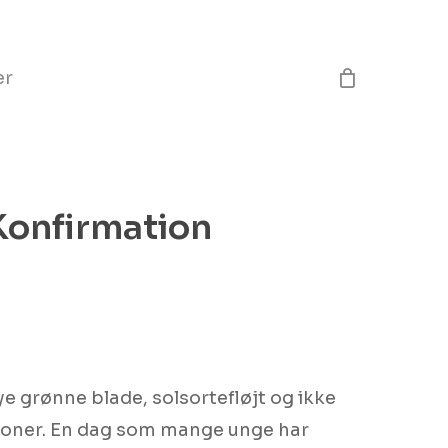
Close
Cart
er
Konfirmation
e grønne blade, solsortefløjt og ikke
ioner. En dag som mange unge har