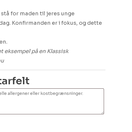
stå for maden til jeres unge
ag. Konfirmanden er i fokus, og dette
en.
 et eksempel på en Klassisk
nu
rfelt