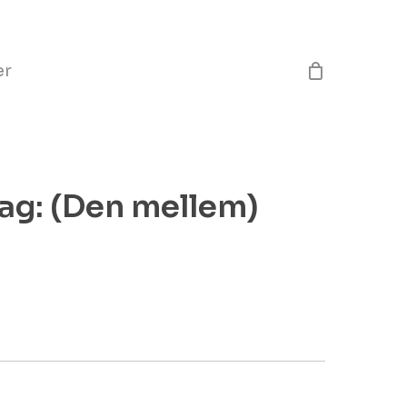
Close
Cart
er
ag: (Den mellem)