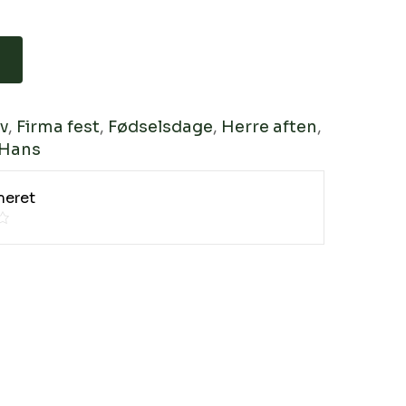
v
,
Firma fest
,
Fødselsdage
,
Herre aften
,
 Hans
meret