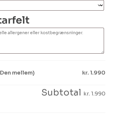
rfelt
(Den mellem)
kr. 1.990
Ingen varer i kurven.
Subtotal
kr. 1.990
Go To Shop