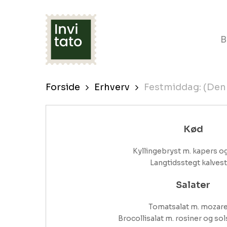
Skip
to
B
main
content
Forside
Erhverv
Festmiddag: (Den
Kød
Kyllingebryst m. kapers og 
Langtidsstegt kalves
Salater
Tomatsalat m. mozarell
Brocollisalat m. rosiner og so