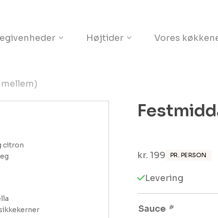
Kurv
egivenheder
Højtider
Vores køkken
 mellem)
Festmidd
citron 

kr.
199
PR. PERSON
teg
Levering
a 

Sauce
*
lsikkekerner