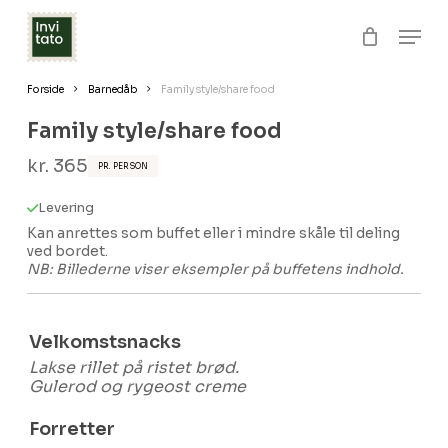
Skip
Men
to
Close
Kurv
Cart
Clos
main
Forside
Barnedåb
Family style/share food
Menu
content
Family style/share food
kr.
365
PR. PERSON
Levering
Kan anrettes som buffet eller i mindre skåle til deling
ved bordet.
NB: Billederne viser eksempler på buffetens indhold.
Velkomstsnacks
Lakse rillet på ristet brød.
Gulerod og rygeost creme
Forretter