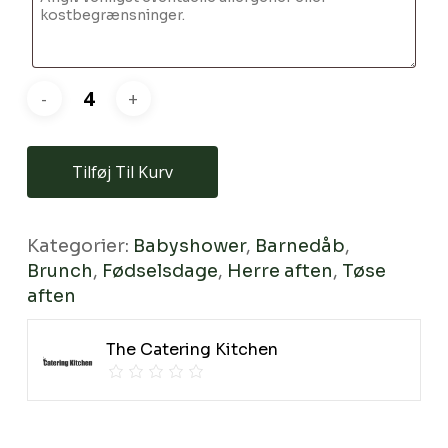
Tilføj Til Kurv
Kategorier:
Babyshower
,
Barnedåb
,
Brunch
,
Fødselsdage
,
Herre aften
,
Tøse
Ingen varer i kurven.
aften
Go To Shop
The Catering Kitchen